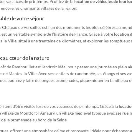
 vos vacances de printemps. Profitez de la
location de véhicules de touris
 encore les charmants villages de la région.
able de votre séjour
 le Château de Versailles est l’un des monuments les plus célèbres au mo
, est un véritable symbole de l’histoire de France. Grâce à votre
location 
la-Ville, situé à une trentaine de kilomètres, et explorer les somptueux 
x au cœur de la nature
rêt de Rambouillet est l’endroit idéal pour passer une journée en plein ai
s de Mantes-la-Ville. Avec ses sentiers de randonnée, ses étangs et ses vas
Vous pourrez y faire de longues promenades, pique-niquer en famille ou ob
ritent d’être visités lors de vos vacances de printemps. Grâce à la
locatio
illage de Montfort-l’Amaury, un village médiéval typique avec ses ruelles
r de la promenade au bord de la Seine.
iques, offrent une atmosphère calme et reposante, idéale pour échapper a