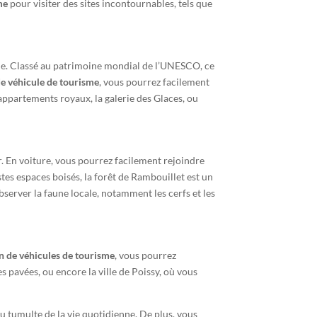
me
pour visiter des sites incontournables, tels que
nde. Classé au patrimoine mondial de l’UNESCO, ce
de véhicule de tourisme
, vous pourrez facilement
appartements royaux, la galerie des Glaces, ou
r. En voiture, vous pourrez facilement rejoindre
tes espaces boisés, la forêt de Rambouillet est un
server la faune locale, notamment les cerfs et les
n de véhicules de tourisme
, vous pourrez
 pavées, ou encore la ville de Poissy, où vous
u tumulte de la vie quotidienne. De plus, vous