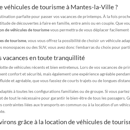
e véhicules de tourisme à Mantes-la-Ville ?
destination parfaite pour passer vos vacances de printemps. À la fois pro
ltitude de découvertes à faire en famille, entre amis ou en couple. Que vou
ion de véhicules de tourisme
vous permettra de vous déplacer facilement
les de tourisme
, vous vous offrez la possibilité de choisir un véhicule ad
s monospaces ou des SUV, vous avez donc l’embarras du choix pour partir 
 vacances en toute tranquillité
tte de véhicules récents et bien entretenus. Lors de vos vacances de prin
ement confort et sécurité, mais également une expérience agréable pendant
luide et agréable, que vous fassiez de courts trajets ou de longues distanc
ptés à toutes les configurations familiales ou de groupe. Si vous partez
t de tout le nécessaire pour garantir le bien-être de tous les passagers. G
des contraintes liées aux transports en commun ou à la location d’un véhic
te.
irons grâce à la location de véhicules de touri