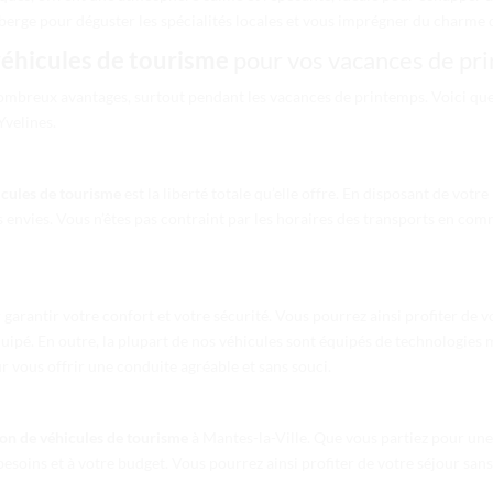
berge pour déguster les spécialités locales et vous imprégner du charme d
véhicules de tourisme
pour vos vacances de pr
mbreux avantages, surtout pendant les vacances de printemps. Voici quelq
Yvelines.
icules de tourisme
est la liberté totale qu’elle offre. En disposant de votr
s envies. Vous n’êtes pas contraint par les horaires des transports en com
arantir votre confort et votre sécurité. Vous pourrez ainsi profiter de v
quipé. En outre, la plupart de nos véhicules sont équipés de technologies m
r vous offrir une conduite agréable et sans souci.
ion de véhicules de tourisme
à Mantes-la-Ville. Que vous partiez pour une
 besoins et à votre budget. Vous pourrez ainsi profiter de votre séjour sans