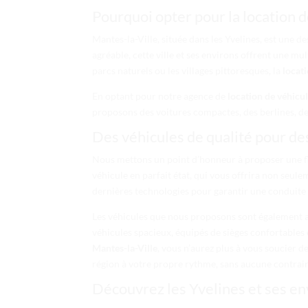
Pourquoi opter pour la location d
Mantes-la-Ville, située dans les Yvelines, est une 
agréable, cette ville et ses environs offrent une mu
parcs naturels ou les villages pittoresques, la
locat
En optant pour notre agence de
location de véhicu
proposons des voitures compactes, des berlines, de
Des véhicules de qualité pour des
Nous mettons un point d’honneur à proposer une flo
véhicule en parfait état, qui vous offrira non seul
dernières technologies pour garantir une conduite f
Les véhicules que nous proposons sont également ada
véhicules spacieux, équipés de sièges confortables e
Mantes-la-Ville
, vous n’aurez plus à vous soucier 
région à votre propre rythme, sans aucune contrain
Découvrez les Yvelines et ses env