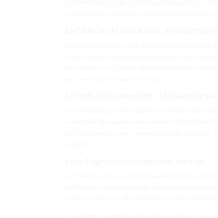
Les Yvelines regorgent de lieux à découvrir lors de
le Château de Versailles, la forêt de Rambouillet ou
Le Château de Versailles : Un incontourn
Incontournable lors d’un séjour dans les Yvelines,
palais majestueux, entouré de jardins à la française
vous rendre au Château de Versailles depuis Mantes-
encore les jardins à perte de vue.
La forêt de Rambouillet : Un havre de pai
Pour les amateurs de nature et de randonnées, la fo
cette forêt domaniale située à environ 20 kilomètre
véritable paradis pour les amoureux de la nature. 
sangliers.
Les villages pittoresques des Yvelines
Les Yvelines regorgent de villages charmants qui mé
facilement vous rendre dans des endroits comme le v
pourrez visiter la collégiale Notre-Dame et profite
Ces villages, souvent nichés dans des décors bucol