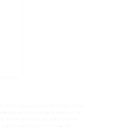
ir les beautés de la région des Yvelines. Si vous
 véhicules de tourisme à Mantes-la-Ville
est la
e printemps encore plus agréables. Dans cet
ure option pour vos prochaines escapades.