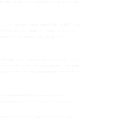
me
pour visiter des sites incontournables, tels que
nde. Classé au patrimoine mondial de l’UNESCO, ce
de véhicule de tourisme
, vous pourrez facilement
appartements royaux, la galerie des Glaces, ou
r. En voiture, vous pourrez facilement rejoindre
tes espaces boisés, la forêt de Rambouillet est un
server la faune locale, notamment les cerfs et les
n de véhicules de tourisme
, vous pourrez
 pavées, ou encore la ville de Poissy, où vous
u tumulte de la vie quotidienne. De plus, vous