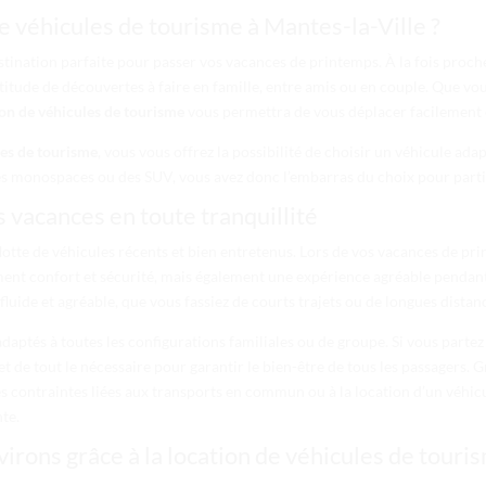
e véhicules de tourisme à Mantes-la-Ville ?
destination parfaite pour passer vos vacances de printemps. À la fois pro
ltitude de découvertes à faire en famille, entre amis ou en couple. Que vou
ion de véhicules de tourisme
vous permettra de vous déplacer facilement
les de tourisme
, vous vous offrez la possibilité de choisir un véhicule ad
s monospaces ou des SUV, vous avez donc l’embarras du choix pour partir 
 vacances en toute tranquillité
tte de véhicules récents et bien entretenus. Lors de vos vacances de prin
ement confort et sécurité, mais également une expérience agréable pendant
luide et agréable, que vous fassiez de courts trajets ou de longues distanc
ptés à toutes les configurations familiales ou de groupe. Si vous partez
t de tout le nécessaire pour garantir le bien-être de tous les passagers. G
des contraintes liées aux transports en commun ou à la location d’un véhic
te.
irons grâce à la location de véhicules de touri