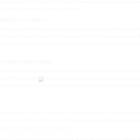
 vos vacances de printemps. Profitez de la
location de véhicules de touris
 encore les charmants villages de la région.
able de votre séjour
 le Château de Versailles est l’un des monuments les plus célèbres au mo
, est un véritable symbole de l’histoire de France. Grâce à votre
location 
la-Ville, situé à une trentaine de kilomètres, et explorer les somptueux 
x au cœur de la nature
rêt de Rambouillet est l’endroit idéal pour passer une journée en plein ai
s de Mantes-la-Ville. Avec ses sentiers de randonnée, ses étangs et ses vas
Vous pourrez y faire de longues promenades, pique-niquer en famille ou ob
ritent d’être visités lors de vos vacances de printemps. Grâce à la
locatio
illage de Montfort-l’Amaury, un village médiéval typique avec ses ruelles
r de la promenade au bord de la Seine.
iques, offrent une atmosphère calme et reposante, idéale pour échapper a