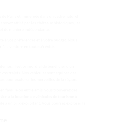
che de Paris et immergée dans un cadre naturel
s soyez attiré par les châteaux historiques, les
 et de manière indépendante.
apté à vos préférences et à votre budget. Nous
à l’aventure en toute sérénité.
temps, il est primordial de bénéficier d’un
 vos trajets. Nos véhicules sont équipés des
es pour explorer les merveilles de la région.
 en famille ou entre amis, vous trouverez des
râce à la
location de véhicules de tourisme à
ule à un prix exorbitant. Vous pourrez explorer la
sme