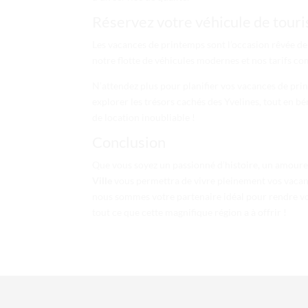
Réservez votre véhicule de touri
Les vacances de printemps sont l’occasion rêvée de 
notre flotte de véhicules modernes et nos tarifs co
N’attendez plus pour planifier vos vacances de pr
explorer les trésors cachés des Yvelines, tout en b
de location inoubliable !
Conclusion
Que vous soyez un passionné d’histoire, un amoureu
Ville
vous permettra de vivre pleinement vos vacanc
nous sommes votre partenaire idéal pour rendre vot
tout ce que cette magnifique région a à offrir !