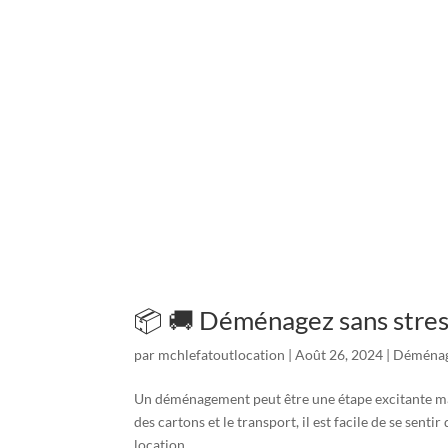
📦 🚚 Déménagez sans str
par
mchlefatoutlocation
|
Août 26, 2024
|
Déména
Un déménagement peut être une étape excitante mais 
des cartons et le transport, il est facile de se sent
location...